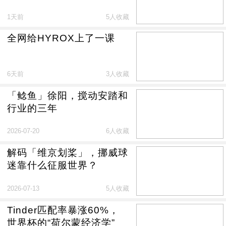
1天前
5人收藏
全网给HYROX上了一课
6天前
3人收藏
「鲶鱼」徐阳，搅动安踏和
行业的三年
2026-07-20
6人收藏
解码「维京划桨」，挪威球
迷靠什么征服世界？
2026-07-13
5人收藏
Tinder匹配率暴涨60%，
世界杯的“荷尔蒙经济学”