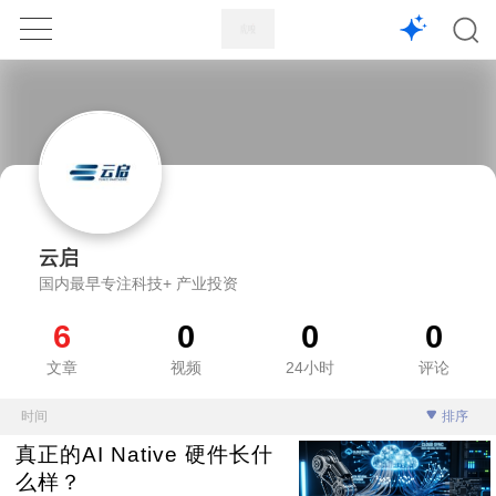
1X
APP
主页
云启
国内最早专注科技+ 产业投资
6
0
0
0
文章
视频
24小时
评论
时间
排序
真正的AI Native 硬件长什
么样？