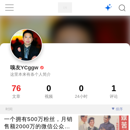
1X
APP
主页
嗅友YCggw
这里本来有条个人简介
76
0
0
1
文章
视频
24小时
评论
时间
排序
一个拥有500万粉丝，月销
售额2000万的微信公众号