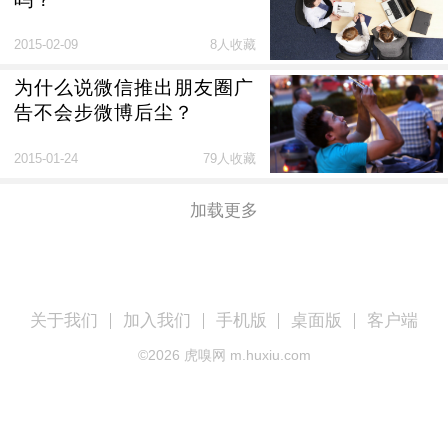
2015-02-09
8人收藏
为什么说微信推出朋友圈广
告不会步微博后尘？
2015-01-24
79人收藏
加载更多
关于我们
加入我们
手机版
桌面版
客户端
©
2026
虎嗅网 m.huxiu.com