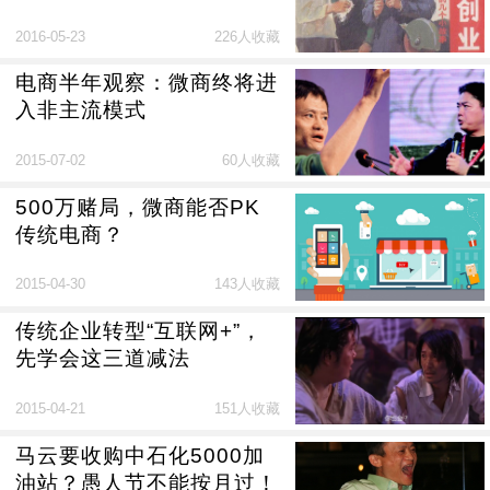
是如何被打造出来的？
2016-05-23
226人收藏
电商半年观察：微商终将进
入非主流模式
2015-07-02
60人收藏
500万赌局，微商能否PK
传统电商？
2015-04-30
143人收藏
传统企业转型“互联网+”，
先学会这三道减法
2015-04-21
151人收藏
马云要收购中石化5000加
油站？愚人节不能按月过！