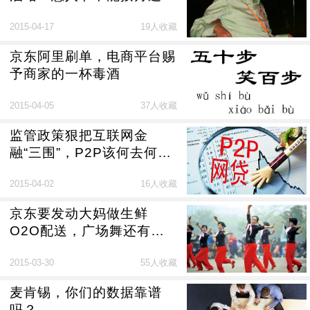
2015-04-17
19人收藏
京东阿里刷单，电商平台赐
予商家的一杯毒酒
2015-04-05
37人收藏
监管政策狠把互联网金
融“三围”，P2P该何去何
从？
2015-04-02
16人收藏
京东要发动大妈做生鲜
O2O配送，广场舞还有人
跳吗？
2015-03-30
55人收藏
麦肯锡，你们的数据靠谱
吗？