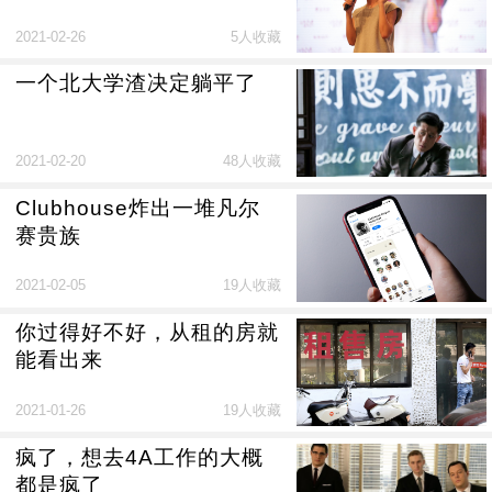
2021-02-26
5人收藏
一个北大学渣决定躺平了
2021-02-20
48人收藏
Clubhouse炸出一堆凡尔
赛贵族
2021-02-05
19人收藏
你过得好不好，从租的房就
能看出来
2021-01-26
19人收藏
疯了，想去4A工作的大概
都是疯了