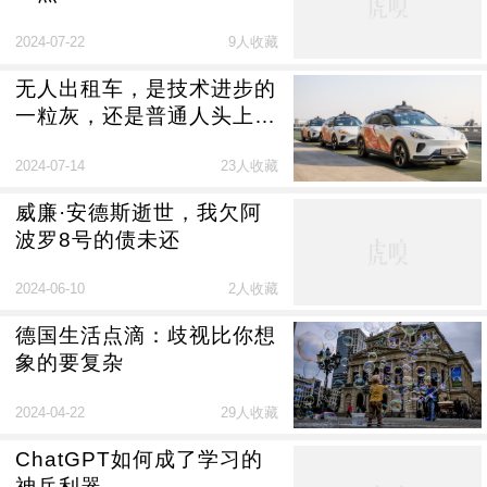
2024-07-22
9人收藏
无人出租车，是技术进步的
一粒灰，还是普通人头上的
一座山？
2024-07-14
23人收藏
威廉·安德斯逝世，我欠阿
波罗8号的债未还
2024-06-10
2人收藏
德国生活点滴：歧视比你想
象的要复杂
2024-04-22
29人收藏
ChatGPT如何成了学习的
神兵利器