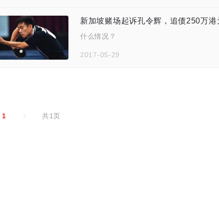
新加坡赌场起诉孔令辉，追债250万
什么情况？
2017-05-29
1
共1页