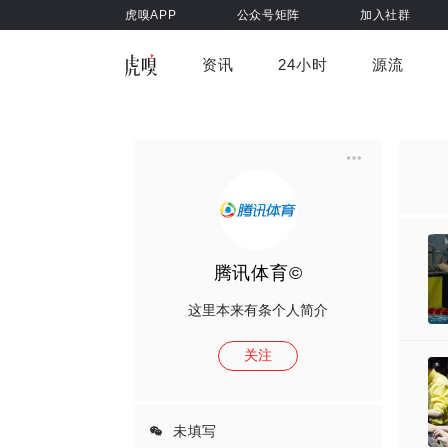
虎嗅APP
公众号矩阵
加入社群
资讯
24小时
源流
全部
前沿科技
车与出行
虎嗅视
游戏娱乐
健康
腾讯体育©
这里本来有条个人简介
关注
未填写