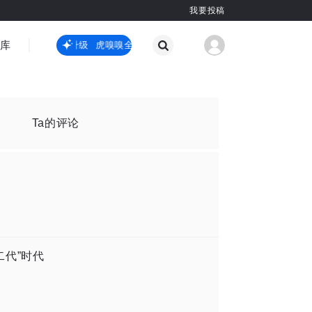
我要投稿
智库
虎嗅嗅全新升级
虎嗅嗅全新升级
国际热点
其他
Ta的评论
二代”时代