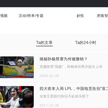
视频
活动/榜单/专题
妙投
虎嗅
商业消费
社会文化
金融财经
出海
界
视频精选
书影音
医疗
3C数码
观点
Ta的文章
Ta的24小时
揭秘孙杨禁赛为何被撤销？
克服疫情“阻挠”，孙杨前后两次提出上诉
2020-12-24
四大资本入局 LPL，中国电竞告别“富
光靠王思聪们快玩不起俱乐部了
2017-12-26