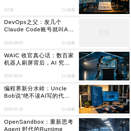
反而更难做了
4天前
2人收藏
DevOps之父：发几个
Claude Code账号就叫AI
转型？Agent用不好是公司
2026-08-03
3人收藏
的锅
WAIC 收官真心话：数百家
机器人刷屏背后，AI 究竟
重写了什么？
2026-08-01
1人收藏
编程界新分水岭：Uncle
Bob说“绝不读AI写的代
码”，Hashimoto却说他“逐
2026-07-29
3人收藏
行阅读”，你站谁？
OpenSandbox：重新思考
Agent 时代的Runtime