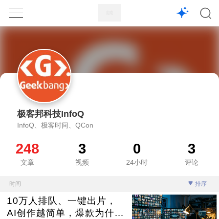
1X
APP
主页
极客邦科技InfoQ
InfoQ、极客时间、QCon
248
3
0
3
文章
视频
24小时
评论
时间
排序
10万人排队、一键出片，
AI创作越简单，爆款为什么