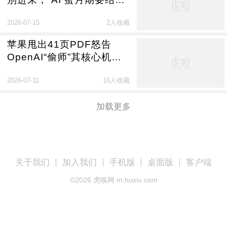
了：打工人变成“快乐的行
2026-07-15
2人收藏
尸走肉”
苹果甩出41页PDF怒告
OpenAI“偷师”其核心机
密，网友：早知道就等印
2026-07-11
16人收藏
度“开源”了
加载更多
关于我们
加入我们
手机版
桌面版
客户端
©
2026
虎嗅网 m.huxiu.com