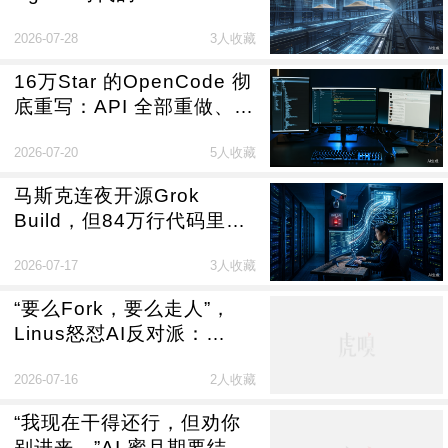
2026-07-28
3人收藏
16万Star 的OpenCode 彻
底重写：API 全部重做、
Bun 换Node、桌面端迁移
2026-07-20
5人收藏
Electron
马斯克连夜开源Grok
Build，但84万行代码里还
留着上传用户整个代码库的
2026-07-17
3人收藏
痕迹
“要么Fork，要么走人”，
Linus怒怼AI反对派：
Linux不搞“反AI”
2026-07-16
2人收藏
“我现在干得还行，但劝你
别进来，”AI 蜜月期要结束