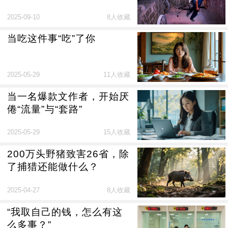
2025-09-10
8人收藏
当吃这件事“吃”了你
2025-05-29
11人收藏
当一名爆款文作者，开始厌
倦“流量”与“套路”
2025-05-29
15人收藏
200万头野猪致害26省，除
了捕猎还能做什么？
2025-04-27
8人收藏
“我取自己的钱，怎么有这
么多事？”