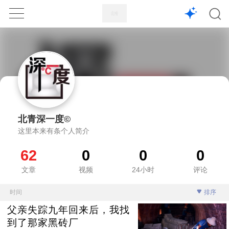
1X
APP
主页
北青深一度©
这里本来有条个人简介
62
0
0
0
文章
视频
24小时
评论
时间
排序
父亲失踪九年回来后，我找
到了那家黑砖厂