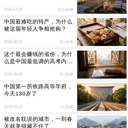
年？
2026-07-25
11人收藏
中国最难吃的特产，为什么
被这届年轻人争相抢购？
2026-06-19
5人收藏
这个最会赚钱的省份，为什
么是中国最低调的高考内卷
大省？
2026-06-05
8人收藏
中国第一所铁路高等学府，
今天130岁了
2026-05-15
4人收藏
被改名耽误的城市，一到春
天就美得藏不住了