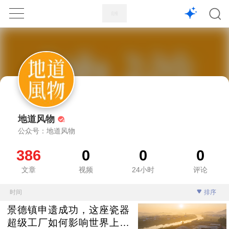
1X
APP
主页
地道风物
公众号：地道风物
386
0
0
0
文章
视频
24小时
评论
时间
排序
景德镇申遗成功，这座瓷器
超级工厂如何影响世界上千