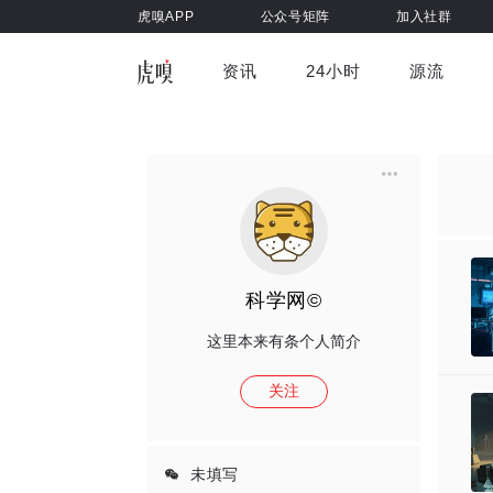
虎嗅APP
公众号矩阵
加入社群
资讯
24小时
源流
全部
前沿科技
车与出行
虎嗅视
游戏娱乐
健康
科学网©
这里本来有条个人简介
关注
未填写