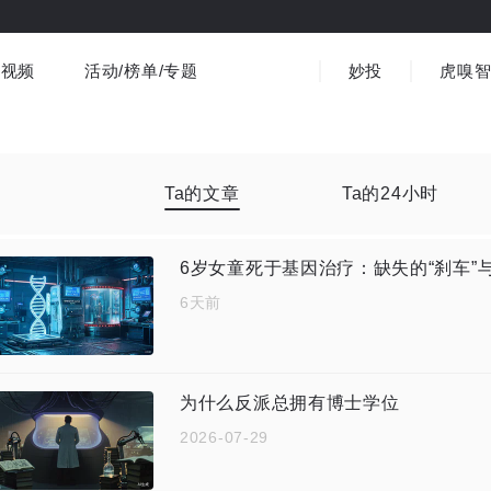
视频
活动/榜单/专题
妙投
虎嗅
商业消费
社会文化
金融财经
出海
界
视频精选
书影音
医疗
3C数码
观点
Ta的文章
Ta的24小时
6岁女童死于基因治疗：缺失的“刹车”
6天前
为什么反派总拥有博士学位
2026-07-29