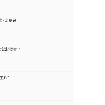
文≠走捷径
难逃“宿命”？
王炸”