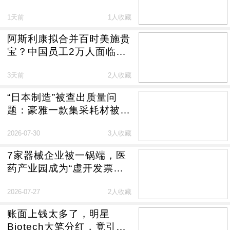
1天前
1人收藏
阿斯利康拟合并百时美施贵
宝？中国员工2万人面临整
合
3天前
2人收藏
“日本制造”被查出质量问
题：豪雅一款集采耗材被暂
停进口
2026-07-30
3人收藏
7家器械企业被一锅端，医
药产业园成为“虚开发票乐
园”
2026-07-27
2人收藏
账面上钱太多了，明星
Biotech大笔分红，竟引来