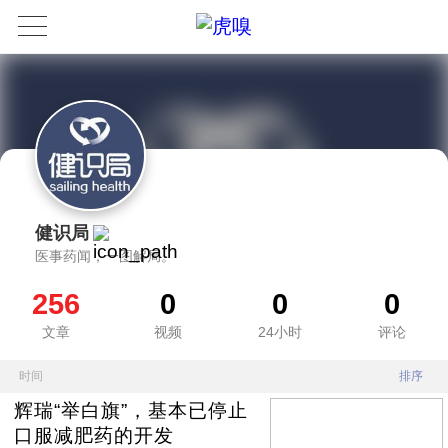
健识局
医事药闻，一图解局。
256
0
0
0
文章
视频
24小时
评论
时间
排序
辉瑞“举白旗”，基本已停止
口服减肥药的开发