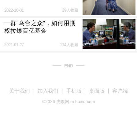
2022-10-01
39人收藏
一群“乌合之众”，如何用期
权拉爆百亿基金
2021-01-27
114人收藏
END
关于我们
加入我们
手机版
桌面版
客户端
©
2026
虎嗅网 m.huxiu.com