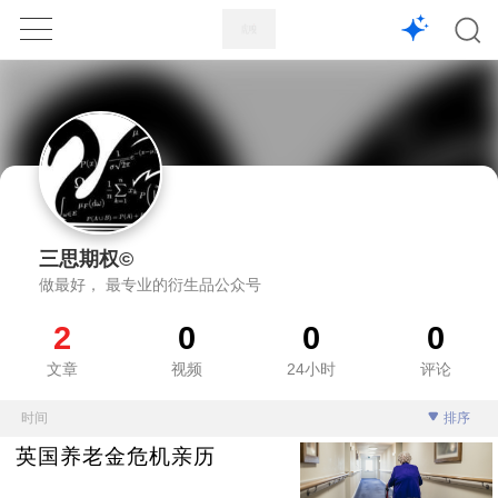
1X
APP
主页
三思期权©
做最好， 最专业的衍生品公众号
2
0
0
0
文章
视频
24小时
评论
时间
排序
英国养老金危机亲历