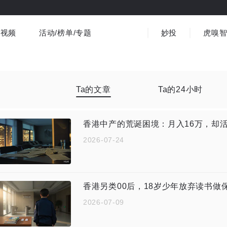
视频
活动/榜单/专题
妙投
虎嗅
商业消费
社会文化
金融财经
出海
界
视频精选
书影音
医疗
3C数码
观点
Ta的文章
Ta的24小时
香港中产的荒诞困境：月入16万，却活得像
2026-07-24
香港另类00后，18岁少年放弃读书做保
2026-07-09