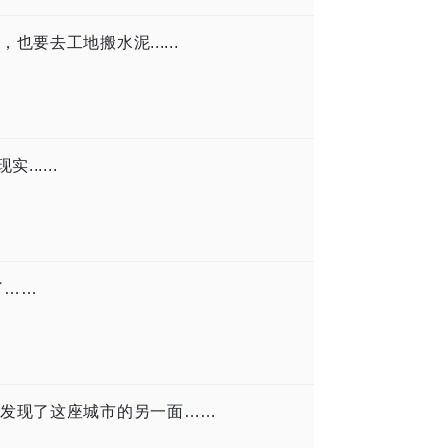
要去工地搬水泥......
.....
了……
发现了这座城市的另一面……