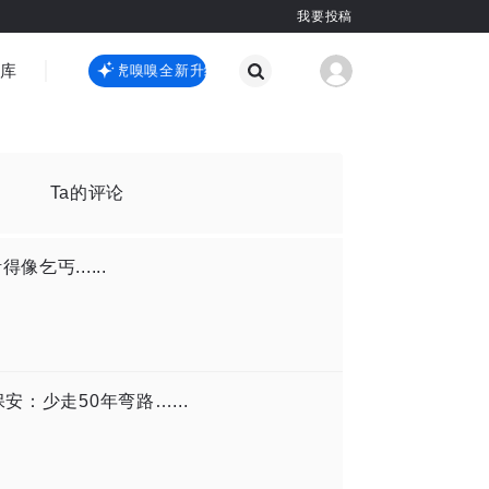
我要投稿
智库
虎嗅嗅全新升级
虎嗅嗅全新升级
国际热点
其他
Ta的评论
乞丐......
安：少走50年弯路…...