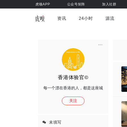
虎嗅APP
公众号矩阵
加入社群
资讯
24小时
源流
全部
前沿科技
车与出行
虎嗅视
游戏娱乐
健康
香港体验官©
每一个漂在香港的人，都是这座城
关注
未填写