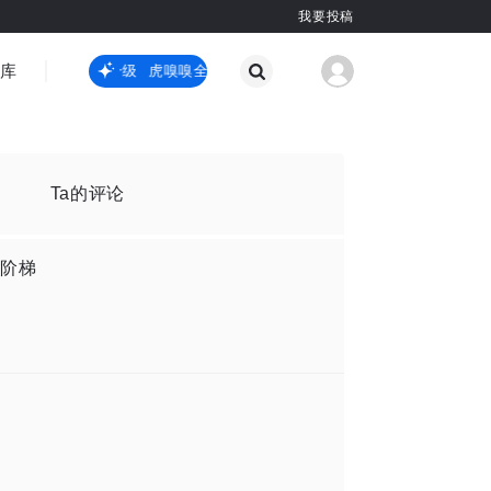
我要投稿
智库
虎嗅嗅全新升级
虎嗅嗅全新升级
国际热点
其他
Ta的评论
阶梯