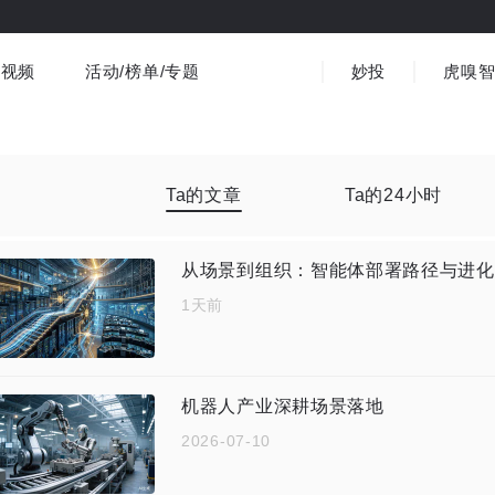
视频
活动/榜单/专题
妙投
虎嗅
商业消费
社会文化
金融财经
出海
界
视频精选
书影音
医疗
3C数码
观点
Ta的文章
Ta的24小时
从场景到组织：智能体部署路径与进化
1天前
机器人产业深耕场景落地
2026-07-10