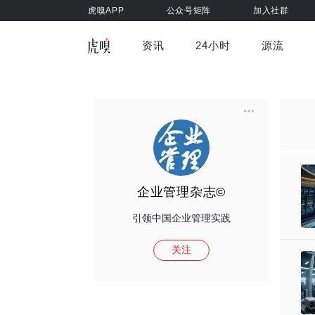
虎嗅APP
公众号矩阵
加入社群
资讯
24小时
源流
全部
前沿科技
车与出行
虎嗅视
游戏娱乐
健康
企业管理杂志©
引领中国企业管理实践
关注