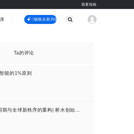
我要投稿
智库
虎嗅嗅全新升级
虎嗅嗅全新升级
国际热点
其他
Ta的评论
工智能的1%原则
完整版| 雷·达里奥最新谈人工智能, 大周期与全球新秩序的重构| 桥水创始人专访