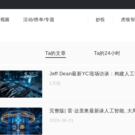
视频
活动/榜单/专题
妙投
虎嗅
商业消费
社会文化
金融财经
出海
界
视频精选
书影音
医疗
3C数码
观点
Ta的文章
Ta的24小时
Jeff Dean最新YC现场访谈：构建人
1天前
2026-08-01