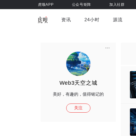
虎嗅APP
公众号矩阵
加入社群
资讯
24小时
源流
全部
前沿科技
车与出行
虎嗅视
游戏娱乐
健康
Web3天空之城
美好，有趣的，值得铭记的
关注