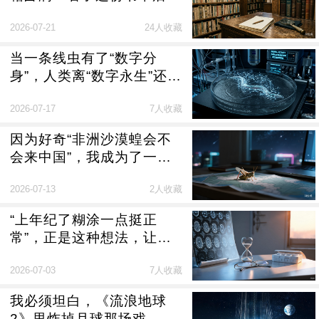
有了答案
2026-07-21
24人收藏
当一条线虫有了“数字分
身”，人类离“数字永生”还有
多远？
2026-07-17
7人收藏
因为好奇“非洲沙漠蝗会不
会来中国”，我成为了一名
科普UP主
2026-07-13
2人收藏
“上年纪了糊涂一点挺正
常”，正是这种想法，让病
人平均延误2年才就医
2026-07-03
7人收藏
我必须坦白，《流浪地球
2》里炸掉月球那场戏，是