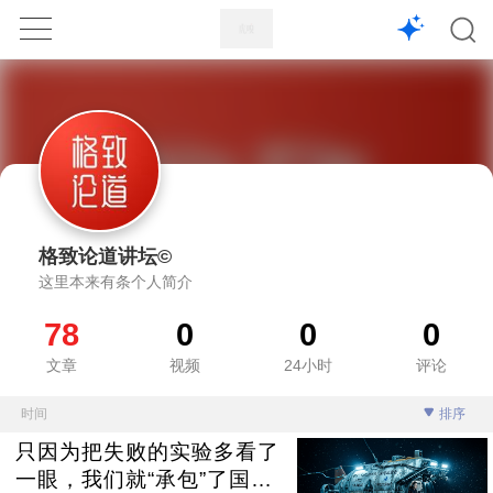
1X
APP
主页
格致论道讲坛©
这里本来有条个人简介
78
0
0
0
文章
视频
24小时
评论
时间
排序
只因为把失败的实验多看了
一眼，我们就“承包”了国内