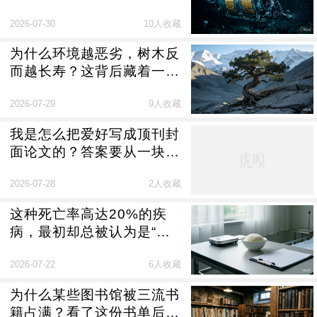
几乎所有万米潜水器的浮力
2026-07-30
10人收藏
材料
为什么环境越恶劣，树木反
而越长寿？这背后藏着一种
生存智慧
2026-07-29
9人收藏
我是怎么把爱好写成顶刊封
面论文的？答案要从一块板
凳、一个温度计说起
2026-07-28
2人收藏
这种死亡率高达20%的疾
病，最初却总被认为是“不
爱吃饭”
2026-07-22
6人收藏
为什么某些图书馆被三流书
籍占满？看了这份书单后我