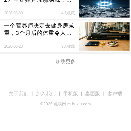
我干的
2026-06-30
4人收藏
一个营养师决定去健身房减
重，3个月后的体重令人惊
讶...
2026-06-23
9人收藏
加载更多
关于我们
加入我们
手机版
桌面版
客户端
©
2026
虎嗅网 m.huxiu.com