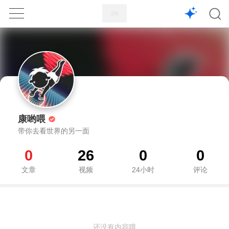
1X
APP
主页
康哟喂
带你去看世界的另一面
0
26
0
0
文章
视频
24小时
评论
还没有内容哦