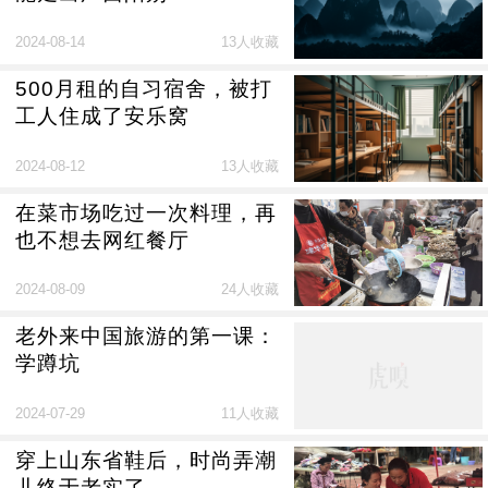
2024-08-14
13人收藏
500月租的自习宿舍，被打
工人住成了安乐窝
2024-08-12
13人收藏
在菜市场吃过一次料理，再
也不想去网红餐厅
2024-08-09
24人收藏
老外来中国旅游的第一课：
学蹲坑
2024-07-29
11人收藏
穿上山东省鞋后，时尚弄潮
儿终于老实了