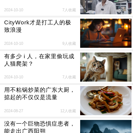
2024-10-10
7人收藏
CityWork才是打工人的极
致浪漫
2024-10-10
9人收藏
有多少 i 人，在家里偷玩成
人猫爬架？
2024-10-10
7人收藏
用不粘锅炒菜的广东大厨，
掂起的不仅仅是流量
2024-08-27
12人收藏
没有一个巨物恐惧症患者，
能走出广西阳朔