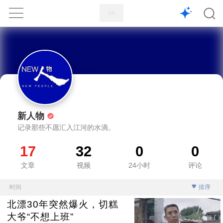
1X
APP
主页
新人物
记录那些不愿汇入江河的水滴。
17
32
0
0
文章
视频
24小时
评论
时间
排序
北漂30年突然爆火，切糕
大爷“不想上班”