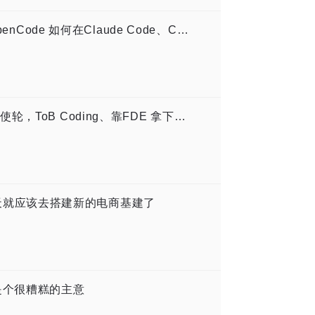
1300万月活、近6000万美元ARR：OpenCode 如何在Claude Code、Codex 夹缝中长出来？
对话词元无限：字节系团队、数亿元天使轮，ToB Coding、靠FDE 拿下数十家大客户
来，今天就应该去搭建新的电商基建了
r”是个很糟糕的主意