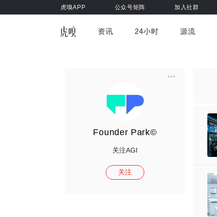
虎嗅APP
公众号矩阵
加入社群
资讯
24小时
源流
全部
前沿科技
车与出行
虎嗅视
游戏娱乐
健康
Founder Park©
关注AGI
关注