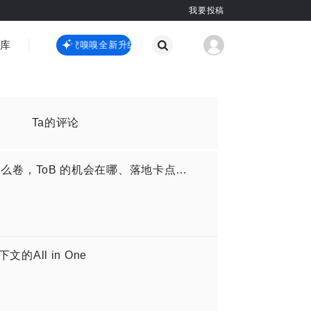
我要投稿
智库
虎嗅嗅全新升级
虎嗅嗅全新升级
国际热点
其他
Ta的评论
和四位一线创业者聊聊：ToC Agent 那么卷，ToB 的机会在哪、落地卡点在哪？
文的All in One