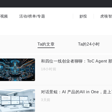
视频
活动/榜单/专题
妙投
虎嗅
商业消费
社会文化
金融财经
出海
界
视频精选
书影音
医疗
3C数码
观点
Ta的文章
Ta的24小时
18小时前
对话景鲲：AI 产品的All in One，是上下
3天前