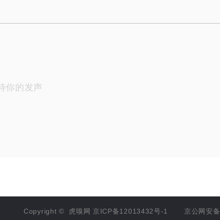
待你的发声
Copyright ©
虎嗅网
京ICP备12013432号-1
京公网安备 1