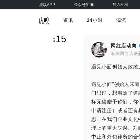
虎嗅APP
公众号矩阵
加入社群
资讯
24小时
源流
全部
前沿科技
车与出行
15
虎嗅视
6
游戏娱乐
健康
网红店动向
追踪网红店最
遇见小面创始人致歉
遇见小面”创始人宋奇
门思过，想着除了道
标无偿赠予你们，你
申请注册）或者还有
思，在我们企业文化
理上的重大失误。对
中止和外包律所的合