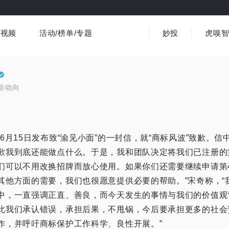
视频
活动/榜单/专题
妙投
虎嗅
商业消费
社会文化
金融财经
出海
界
视频精选
书影音
医疗
3C数码
观点
新动向
。
6月15日发布致“渝见小面”的一封信，就“商标风波”致歉。信
歉我到底还能做点什么。于是，我和团队决定将我们已注册的第3
们可以不用改换招牌而放心使用。如果你们还需要继续申请第
其他方面的需要，我们也很愿意提供必要的帮助。”宋奇称，“
中，一直强调正直、善良，而今天发生的事情与我们的价值观
此我们承认错误，承担后果，不甩锅，今后要承担更多的社会
作，并呼吁商标保护工作科学、良性开展。”