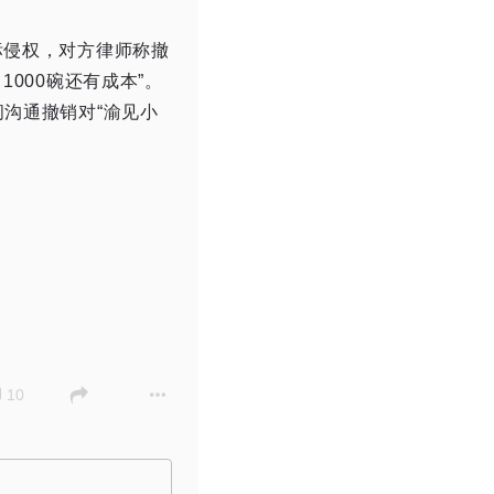
标侵权，对方律师称撤
1000碗还有成本”。
间沟通撤销对“渝见小
10