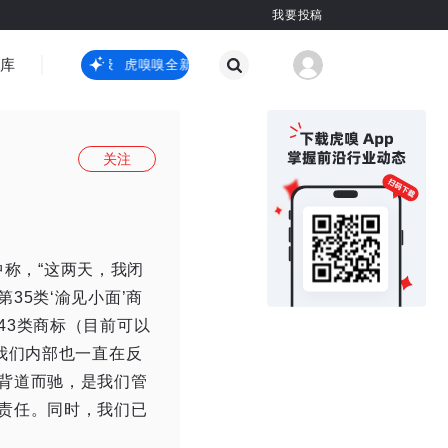
我要投稿
智库
虎嗅嗅全新升级
虎嗅嗅全新升级
国际热点
其他
关注
中称，“这两天，我闭
5类‘渝见小面’商
43类商标（目前可以
我们内部也一直在反
背道而驰，是我们管
责任。同时，我们已