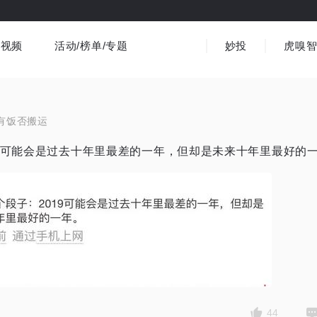
视频
活动/榜单/专题
妙投
虎嗅
商业消费
社会文化
金融财经
出海
界
视频精选
书影音
医疗
3C数码
观点
有饭否搬运
19可能会是过去十年里最差的一年，但却是未来十年里最好的
44