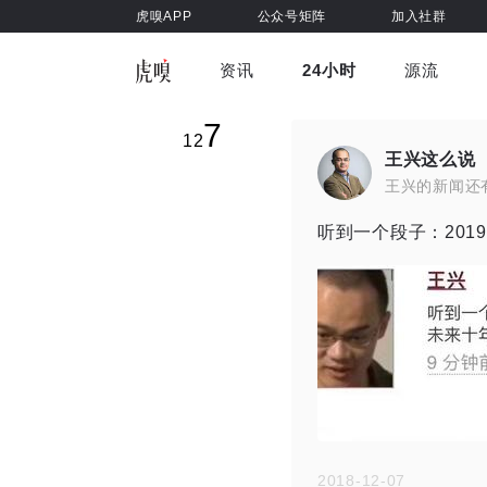
虎嗅APP
公众号矩阵
加入社群
资讯
24小时
源流
全部
前沿科技
车与出行
7
虎嗅视
12
游戏娱乐
健康
王兴这么说
王兴的新闻还
听到一个段子：20
2018-12-07