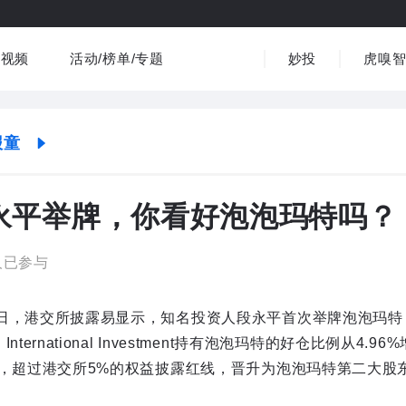
视频
活动/榜单/专题
妙投
虎嗅
商业消费
社会文化
金融财经
出海
界
视频精选
书影音
医疗
3C数码
观点
报童
永平举牌，你看好泡泡玛特吗？
1人已参与
7日，港交所披露易显示，知名投资人段永平首次举牌泡泡玛特
 International Investment持有泡泡玛特的好仓比例从4.96
9%，超过港交所5%的权益披露红线，晋升为泡泡玛特第二大股