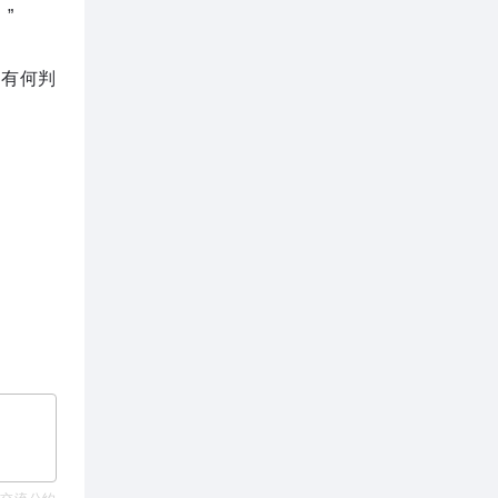
”
你有何判