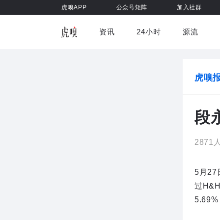
虎嗅APP
公众号矩阵
加入社群
资讯
24小时
源流
全部
前沿科技
车与出行
虎嗅视
游戏娱乐
健康
虎嗅
段
287
5月2
过H&H
5.6