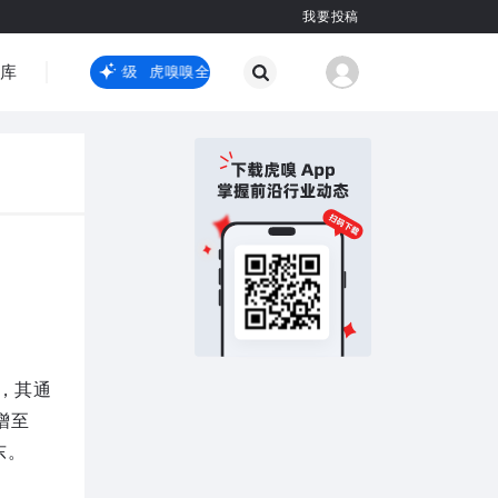
我要投稿
智库
虎嗅嗅全新升级
虎嗅嗅全新升级
国际热点
其他
，其通
%增至
东。