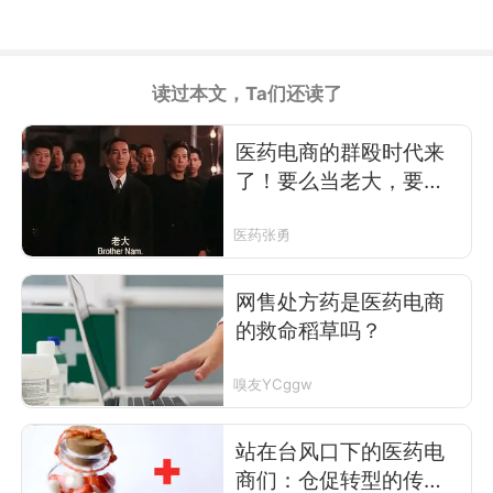
读过本文，Ta们还读了
医药电商的群殴时代来
了！要么当老大，要么
做跟班
医药张勇
网售处方药是医药电商
的救命稻草吗？
嗅友YCggw
站在台风口下的医药电
商们：仓促转型的传统