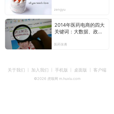
巨头与神秘崛起的新玩
家
zengyu
2014年医药电商的四大
关键词：大数据、政策
局部松动、移动购药、
供应链
医药张勇
关于我们
加入我们
手机版
桌面版
客户端
©
2026
虎嗅网 m.huxiu.com