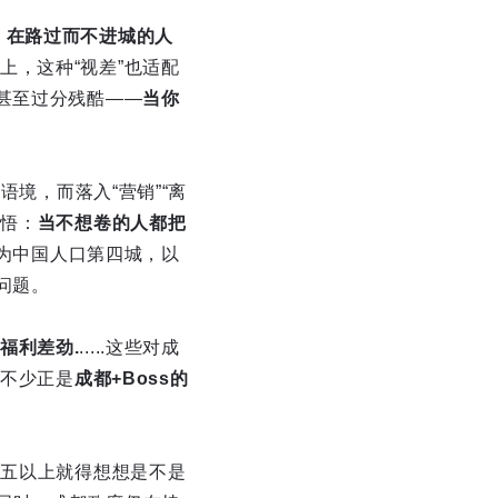
：
在路过而不进城的人
上，这种“视差”也适配
甚至过分残酷——
当你
语境，而落入“营销”“离
醒悟：
当不想卷的人都把
作为中国人口第四城，以
问题。
福利差劲.
.....这些对成
有不少正是
成都+Boss的
千五以上就得想想是不是