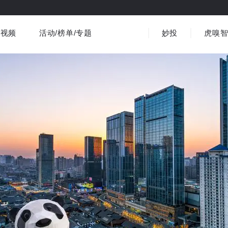
视频
活动/榜单/专题
妙投
虎嗅
商业消费
社会文化
金融财经
出海
界
视频精选
书影音
医疗
3C数码
观点