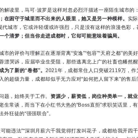
的解读里，马可·波罗是这样对忽必烈汗描述一座陌生城市的
；在困守于城里而不出来的人眼里，她又是另一种模样。
实际
”现代城市，它或许轻缓或许强烈，只是没有这样的浪漫色彩，
一个清梦；但当你走进成都时，它却可能意味着骗局。
市的评价与理解正在逐渐背离“安逸”“包容”“天府之都”的美好
涡。蓉漂哭诉，应届毕业生受阻，那些逃离北上广的社畜也幡然
成为了新的“卷都”。
2021年，成都常住人口突破2119万，
入的超级力量，成都却似乎无力应对“如何把人留下来”的售后
问题，始终关于工作。
资源少，薪资低，岗位种类单一，就业
老生常谈，而当下在小红书大热的“Boss直拒”求职笑话里，
法外狂徒的“强强联合”。
金可能违法”“深圳月薪六千我觉得打发叫花子，成都给我开四