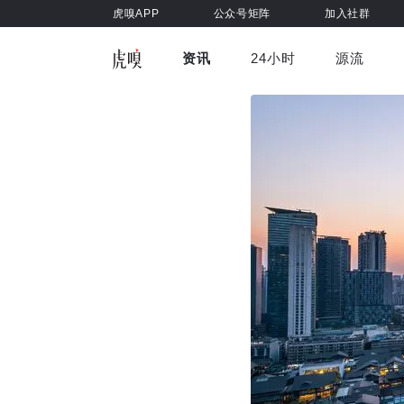
虎嗅APP
公众号矩阵
加入社群
资讯
24小时
源流
全部
前沿科技
车与出行
虎嗅视
游戏娱乐
健康