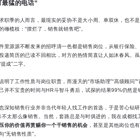
打最猛的电话”
求职季的人而言，最现实的妥协不是大小周、单双休，也不是
的橄榄枝：“摆烂了，销售就销售吧”。
件里源源不断发来的招呼清一色都是销售岗位，从银行保险、
投递简历的已读不回相比，对方的热情简直让人如沐春风。虽然
提成”二字。
明了工作性质与岗位职责，而漫天的“市场助理”“高级顾问”“
己并不宝贵的时间与HR斗智斗勇后，试探的结果99%仍然是
也深知销售行业并非当代年轻人找工作的首选，于是苦心钻研
来不太那么像销售。当然，套路总是与时俱进的，我在成都找工
压你的价值再赏赐你一个干销售的机会
，甚至是其他岗位也有
句“无销售性质”。