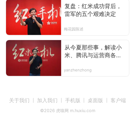
复盘：红米成功背后，
雷军的五个艰难决定
梅花园陈述
从今夏那些事，解读小
米、腾讯与运营商各自
的企图与痛点
yanzhenzhong
关于我们
加入我们
手机版
桌面版
客户端
©
2026
虎嗅网 m.huxiu.com