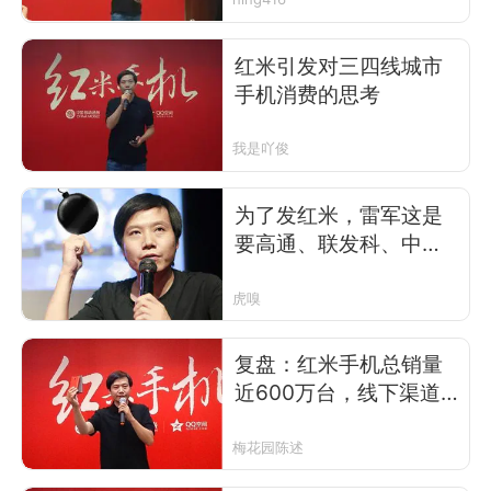
红米引发对三四线城市
手机消费的思考
我是吖俊
为了发红米，雷军这是
要高通、联发科、中移
动众叛亲离？
虎嗅
复盘：红米手机总销量
近600万台，线下渠道
居功至伟
梅花园陈述