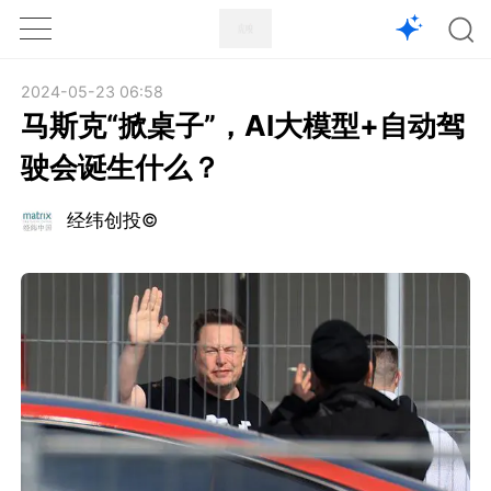
1X
APP
主页
2024-05-23 06:58
马斯克“掀桌子”，AI大模型+自动驾
驶会诞生什么？
经纬创投©