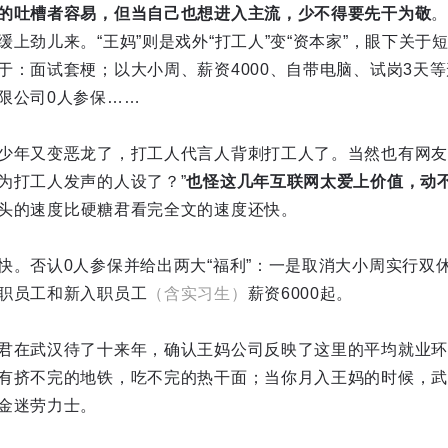
的吐槽者容易，但当自己也想进入主流，少不得要先干为敬
。
上劲儿来。“王妈”则是戏外“打工人”变“资本家”，眼下关于
于：面试套梗；以大小周、薪资4000、自带电脑、试岗3天等
限公司0人参保……
少年又变恶龙了，打工人代言人背刺打工人了。当然也有网友
为打工人发声的人设了？”
也怪这几年互联网太爱上价值，动
头的速度比硬糖君看完全文的速度还快。
快。否认0人参保并给出两大“福利”：一是取消大小周实行双
职员工和新入职员工
（含实习生）
薪资6000起。
君在武汉待了十来年，确认王妈公司反映了这里的平均就业环境
有挤不完的地铁，吃不完的热干面；当你月入王妈的时候，武
金迷劳力士。