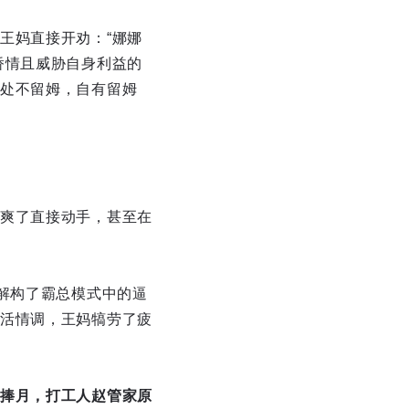
王妈直接开劝：“娜娜
矫情且威胁自身利益的
处不留姆，自有留姆
爽了直接动手，甚至在
解构了霸总模式中的逼
活情调，王妈犒劳了疲
捧月，打工人赵管家原