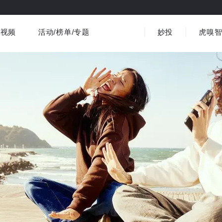
视频
活动/榜单/专题
妙投
虎嗅
商业消费
社会文化
金融财经
出海
界
视频精选
书影音
医疗
3C数码
观点