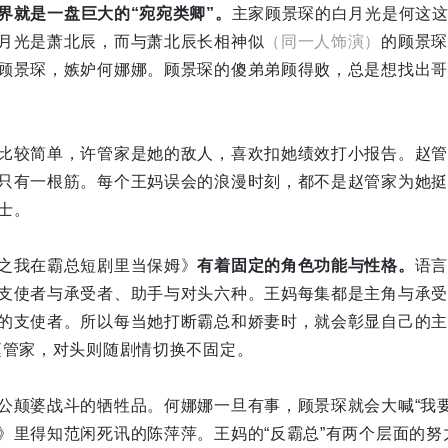
界就是一盘巨大的“宛宛类卿”。
主家顾景琛的白月光是何这
月光是萧北辰，而与萧北辰长相神似
（同一人饰演）
的顾景琛
顾景琛，嫉妒何娜娜。顾景琛的傻弟弟顾得败，总是想找出哥
比较简单，许管家是她的敌人，喜欢扣她绩效打小报告。赵管
只有一根筋。每个王妈误会的浪漫时刻，都不是赵管家为她挺
士。
之我在霸总短剧里当保姆》
有着固定的角色功能与性格。
语言
支使者与承受者、助手与对头六种。王妈每集都是主角与承受
的支使者。所以每当她打断霸总和娇妻时，就会彰显自己的主
赵管家，对头则随剧情切换不固定。
公颠婆战斗的牺牲品。何娜娜一旦有事，顾景琛就会大喊“我要
》里得知范闲死讯的陈萍萍。王妈的“反霸总”有两个层面的努