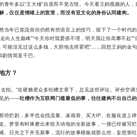
的青年多以“王大锤”自居而不觉古怪。今天看王妈视频的人，
解，仅仅是情绪上的宣泄，而没有亚文化的身份认同建构。
然当年已觉流俗但仍然有些语言上的技巧，留下了一个时代的
，走向人生巅峰”“今天你对我爱搭不理，明天我让你高攀不起”
轻，可能没见过这么多钱，大胆地去挥霍吧”……回想王妈的金
境和剧情简直干巴。
地方？
己去拍。”在硬糖君众多吐槽文章下，总见这些评论。评价空调
见的——
吐槽作为互联网门槛最低的事，往往建构不出自己的
那些烂剧，多半也会找流量、凑戏骨、买大IP、在服化道上
走。梦里有时琢磨出来惊天动地的全新故事，一搜已经被写烂
晞。日光之下并无新事，流行的故事模板就那么些，妄想靠吐