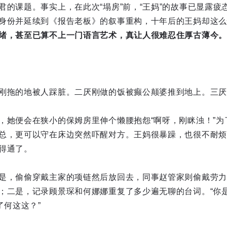
君的课题。事实上，在此次“塌房”前，“王妈”的故事已显露疲
身份并延续到《报告老板》的叙事重构，十年后的王妈却这么快
绪，甚至已算不上一门语言艺术，真让人很难忍住厚古薄今。
刚拖的地被人踩脏。二厌刚做的饭被癫公颠婆推到地上。三厌
，她便会在狭小的保姆房里伸个懒腰抱怨“啊呀，刚眯浊！”为
总，更可以守在床边突然吓醒对方。王妈很暴躁，也很不耐烦
得通了。
是，偷偷穿戴主家的项链然后放回去，同事赵管家则偷戴劳力
；二是，记录顾景琛和何娜娜重复了多少遍无聊的台词。“你
了何这这？”