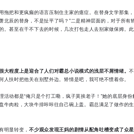
用拖把和更疯癫的语言压制住主家的癔症。在替身文学那集，
萧北辰的替身，不是扯平了吗？”二是精神层面的，对于所有
的。甚至在干不下去的时候，几次打包走人去别家做保姆。此
很大程度上是迎合了人们对霸总小说模式的浅层不屑情绪。
不
何人扶时把他关在别墅外边。矫情是吧，我可绝不惯着你。
理活动都是“俺只是个打工嘞，疯子莫挨老子！”她的底层身份
盘牛肉粒，大块牛排咔咔往自己碗上盖。霸总满足了做作的生
有明显转变，
不少观众发现王妈的剧情从配角吐槽变成了众星