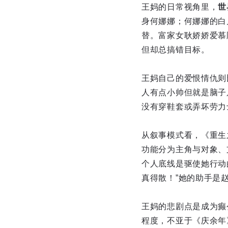
王妈的日常视角里，
世
身何娜娜；何娜娜的白
替。富家女耿娇娇爱慕
但却总搞错目标。
王妈自己的爱恨情仇则
人有点小帅但就是脑子
没有穿鞋套或弄坏劳力
从叙事模式看，《重生
功能分为主角与对象、
个人底线是驱使她行动
真得散！”她的助手是
王妈的悲剧点是成为癫
程度，不亚于《庆余年