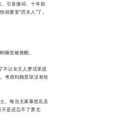
态、引发微词。十年前
就要变“厉夫人”了。
刚睡觉被推醒。
了不让女主人梦话里提
。考虑到顾景琛没有给
士。每当主家暴怒乱丢
是不是还忘不了萧北