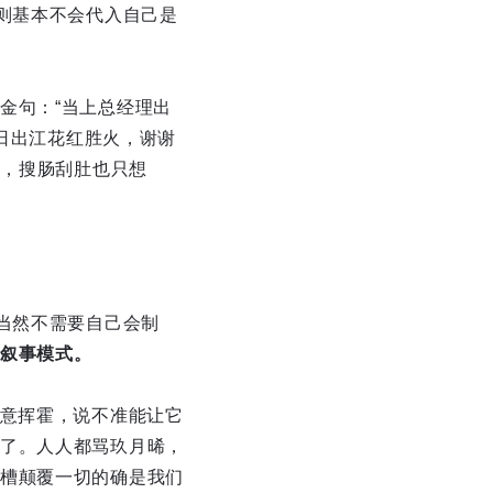
则基本不会代入自己是
金句：“当上总经理出
“日出江花红胜火，谢谢
句，搜肠刮肚也只想
当然不需要自己会制
叙事模式。
肆意挥霍，说不准能让它
了。人人都骂玖月晞，
槽颠覆一切的确是我们