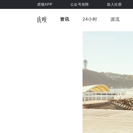
虎嗅APP
公众号矩阵
加入社群
资讯
24小时
源流
全部
前沿科技
车与出行
虎嗅视
游戏娱乐
健康