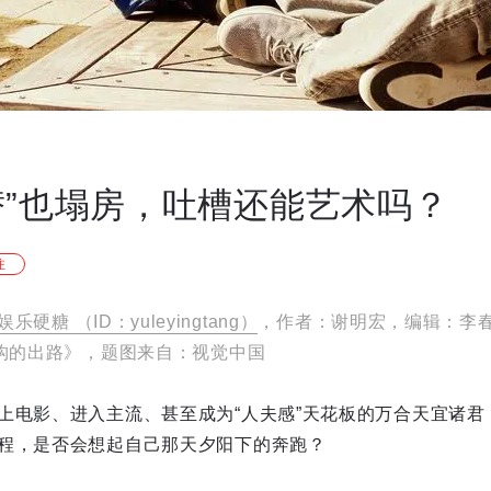
替”也塌房，吐槽还能艺术吗？
注
娱乐硬糖 （ID：yuleyingtang）
，作者：谢明宏，编辑：李
解构的出路》，题图来自：视觉中国
上电影、进入主流、甚至成为“人夫感”天花板的万合天宜诸君，
程，是否会想起自己那天夕阳下的奔跑？