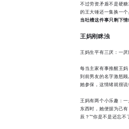
不过劳资矛盾不是硬糖
的王大锤还一集换一个
当吐槽这件事只剩下情
王妈刚眯浊
王妈生平有三厌：一厌
每当主家有事推醒王妈
到前男友的名字激怒顾
她参保，这情绪就很说
王妈有两个小乐趣：一
东西时，她便据为己有
辰？”“你是不是还忘不