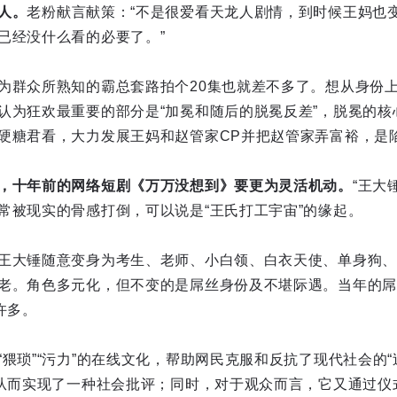
人。
老粉献言献策：“不是很爱看天龙人剧情，到时候王妈也
已经没什么看的必要了。”
为群众所熟知的霸总套路拍个20集也就差不多了。想从身份
认为狂欢最重要的部分是“加冕和随后的脱冕反差”，脱冕的核
硬糖君看，大力发展王妈和赵管家CP并把赵管家弄富裕，是陷
，十年前的网络短剧《万万没想到》要更为灵活机动。
“王大
常被现实的骨感打倒，可以说是“王氏打工宇宙”的缘起。
王大锤随意变身为考生、老师、小白领、白衣天使、单身狗、
老。角色多元化，但不变的是屌丝身份及不堪际遇。当年的屌
许多。
猥琐”“污力”的在线文化，帮助网民克服和反抗了现代社会的“
，从而实现了一种社会批评；同时，对于观众而言，它又通过仪