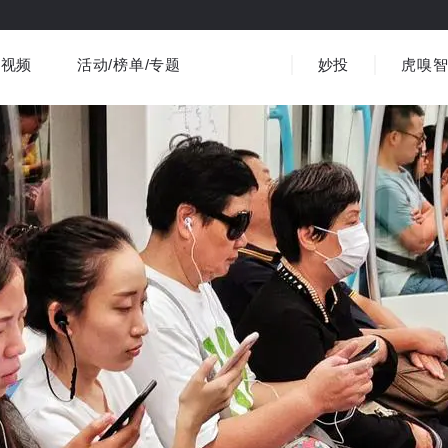
视频
活动/榜单/专题
妙投
虎嗅
商业消费
社会文化
金融财经
出海
界
视频精选
书影音
医疗
3C数码
观点