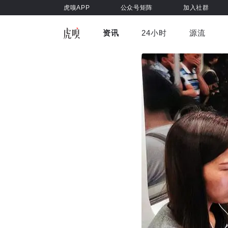
虎嗅APP
公众号矩阵
加入社群
资讯
24小时
源流
全部
前沿科技
车与出行
虎嗅视
游戏娱乐
健康