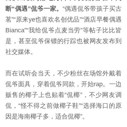
断“偶遇”侃爷一家。
“偶遇侃爷带孩子买古
茗”“原来ye也喜欢名创优品”“酒店早餐偶遇
Bianca”“我给侃爷点麦当劳”等帖子比比皆
是，甚至侃爷保镖的行踪也被网友发布到
社交媒体。
而在试听会当天，不少粉丝在场馆外戴着
侃爷面具，穿着侃爷同款，开始rap。一边
贩售的椰子上也贴着“侃椰”，不少网友调
侃，“怪不得之前做椰子鞋”“选择海口的原
因是海南椰子多，适合侃椰”。