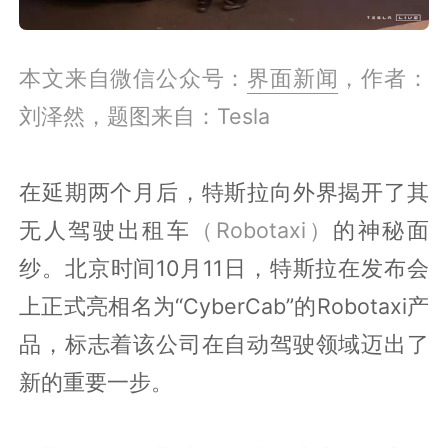
本文来自微信公众号：
界面新闻
，作者：
刘泽然，题图来自：Tesla
在延期两个月后，特斯拉向外界揭开了其
无人驾驶出租车
（Robotaxi）
的神秘面
纱。北京时间10月11日，特斯拉在发布会
上正式亮相名为“CyberCab”的Robotaxi产
品，标志着该公司在自动驾驶领域迈出了
新的重要一步。