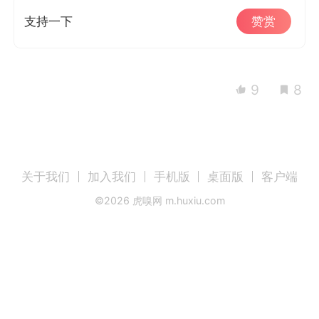
支持一下
赞赏
9
8
关于我们
加入我们
手机版
桌面版
客户端
©
2026
虎嗅网 m.huxiu.com