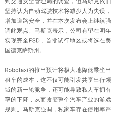
到交通安全管理局的调查，但马斯克依旧
坚持认为自动驾驶技术将减少人为失误，
增加道路安全，并在本次发布会上继续强
调此观点。马斯克表示，公司有望在明年
实现完全FSD，首批试行地区或将选在美
国德克萨斯州。
Robotaxi的推出预计将极大地降低乘坐出
租车的成本，这不仅可能引发共享出行领
域的新一轮竞争，还可能导致私人车拥有
率的下降，从而改变整个汽车产业的游戏
规则。马斯克强调，私家车存在使用率严