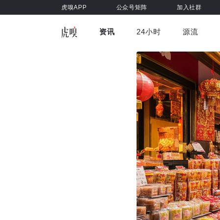
虎嗅APP
公众号矩阵
加入社群
资讯
24小时
源流
全部
视频
前沿科技
虎嗅视
国际热点
游戏娱乐
其他