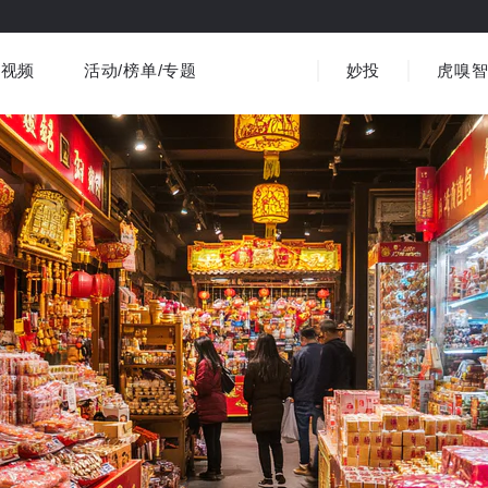
视频
活动/榜单/专题
妙投
虎嗅
车与出行
商业消费
社会文化
金融财经
界
视频精选
健康
书影音
医疗
3C数码