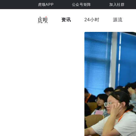
虎嗅APP
公众号矩阵
加入社群
资讯
24小时
源流
全部
前沿科技
车与出行
虎嗅视
游戏娱乐
健康