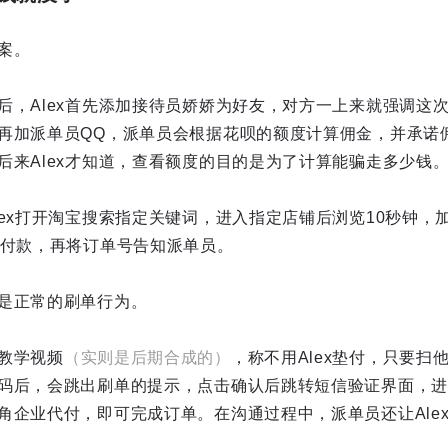
案。
后，Alex首先添加接待员娇娇为好友，对方一上来就强调这
再加派单员QQ，派单员会根据花呗的额度计算佣金，并承诺
后来Alex才知道，查看额度的目的是为了计算能骗走多少钱
lex打开淘宝搜索指定关键词，进入指定店铺后浏览10秒钟，
需付款，再将订单号告知派单员。
是正常的刷单行为。
教学视频
（实则是后期合成的）
，称不用Alex垫付，只要扫
码后，会跳出刷单的提示，点击确认后跳转短信验证界面，进
角企业代付，即可完成订单。在沟通过程中，派单员还让Ale