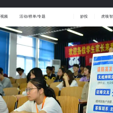
视频
活动/榜单/专题
妙投
虎嗅
商业消费
社会文化
金融财经
出海
界
视频精选
书影音
医疗
3C数码
观点