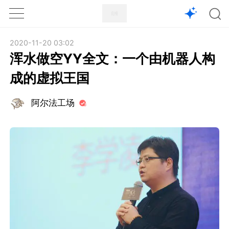
1X
APP
主页
2020-11-20 03:02
浑水做空YY全文：一个由机器人构
成的虚拟王国
阿尔法工场