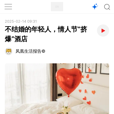
1X
APP
主页
2025-02-14 09:31
不结婚的年轻人，情人节“挤
爆”酒店
凤凰生活报告©