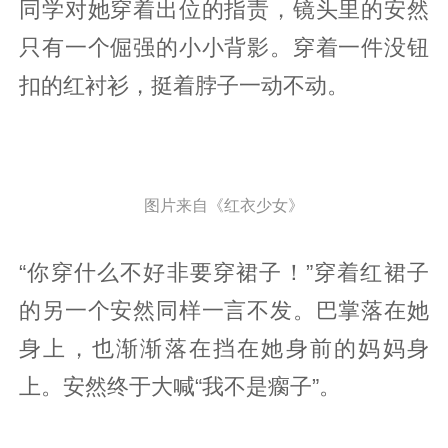
同学对她穿着出位的指责，镜头里的安然
只有一个倔强的小小背影。穿着一件没钮
扣的红衬衫，挺着脖子一动不动。
图片来自《红衣少女》
“你穿什么不好非要穿裙子！”穿着红裙子
的另一个安然同样一言不发。巴掌落在她
身上，也渐渐落在挡在她身前的妈妈身
上。安然终于大喊“我不是瘸子”。