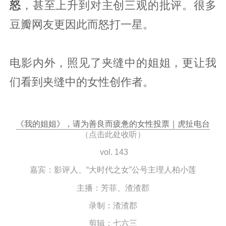
怒
，甚至上升到对主创三观的批评。很多
豆瓣网友更因此而怒打一星。
电影内外，照见了夹缝中的姐姐，更让我
们看到夹缝中的女性创作者。
《我的姐姐》，请为善良而疲惫的女性投票｜虎扯电台
（点击此处收听）
vol. 143
嘉宾：影评人、“大时代之女”公号主理人柏小莲
主播：芳菲、渣渣郡
录制：渣渣郡
剪辑：七六三