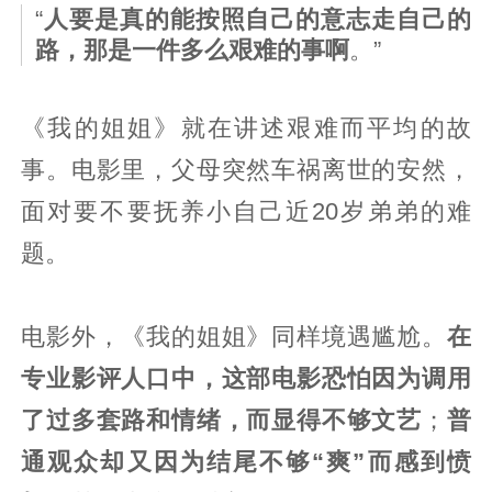
“
人要是真的能按照自己的意志走自己的
路，那是一件多么艰难的事啊
。”
《我的姐姐》就在讲述艰难而平均的故
事。电影里，父母突然车祸离世的安然，
面对要不要抚养小自己近20岁弟弟的难
题。
电影外，《我的姐姐》同样境遇尴尬。
在
专业影评人口中，这部电影恐怕因为调用
了过多套路和情绪，而显得不够文艺
；
普
通观众却又因为结尾不够“爽”而感到愤