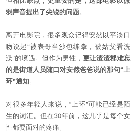
但相比缺点，
更重要的是，这部电影以微
弱声音提出了尖锐的问题
。
离开电影院，很多观众记得安然以平淡口
吻说起“被表哥当沙包练拳，被姑父看洗
澡”的境遇。但作为男性，
更让渣渣郡难忘
的是街道人员随口对安然爸爸说的那句“上
环”通知
。
对很多年轻人来说，“上环”可能已经是陌
生的词汇。但在30年前，这几乎是每个女
性都要面对的疼痛。