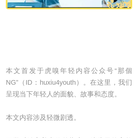
本文首发于虎嗅年轻内容公众号“那個
NG”（ID：huxiu4youth）。在这里，我们
呈现当下年轻人的面貌、故事和态度。
本文内容涉及轻微剧透。