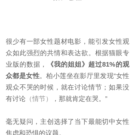
很少有一部女性题材电影，能引发女性观
众如此强烈的共情和表达欲。根据猫眼专
业版的数据，
《我的姐姐》超过81%的观
众都是女性
。柏小莲坐在影厅里发现“女性
观众不哭的时候，就在讨论情节；如果没
有讨论
（情节）
，那就肯定在哭。”
毫无疑问，主创选择了当下最能切中女性
焦虑和恐惧的议题。