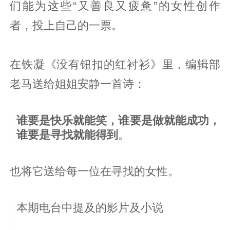
们能为这些“又善良又疲惫”的女性创作
者，投上自己的一票。
在铁凝《没有钮扣的红衬衫》里，编辑部
老马送给姐姐安静一首诗：
谁要是快乐就能笑，谁要是做就能成功，
谁要是寻找就能得到
。
也将它送给每一位在寻找的女性。
本期电台中提及的影片及小说