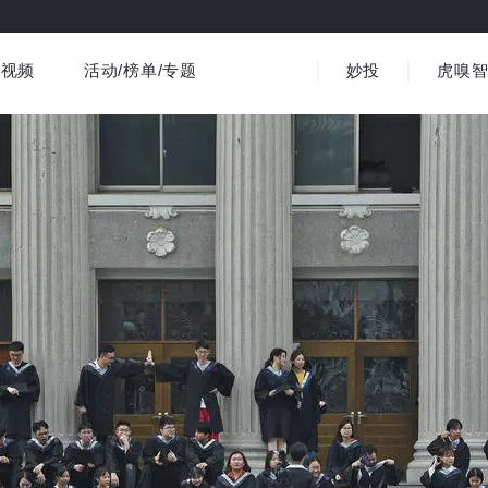
视频
活动/榜单/专题
妙投
虎嗅
商业消费
社会文化
金融财经
出海
界
视频精选
书影音
医疗
3C数码
观点