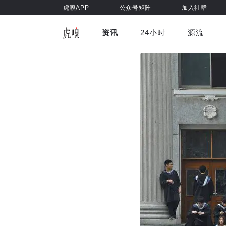
虎嗅APP
公众号矩阵
加入社群
资讯
24小时
源流
全部
前沿科技
车与出行
虎嗅视
游戏娱乐
健康