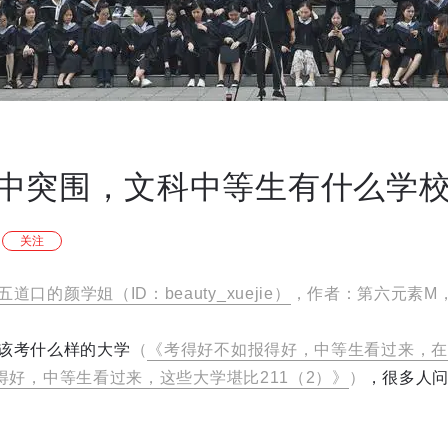
中突围，文科中等生有什么学
关注
五道口的颜学姐（ID：beauty_xuejie）
，作者：第六元素M
该考什么样的大学
（
《考得好不如报得好，中等生看过来，在
得好，中等生看过来，这些大学堪比211（2）》
）
，很多人