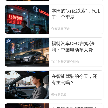
本田的“万亿跌落”，只用
了一个季度
心智观察所©
福特汽车CEO吉姆·法
利：中国电动车太赞
了，但让我们永远不要
引进美国……
TOP创新区研究院©
在智能驾驶的今天，还
有主驾吗？
橙竹洞见©