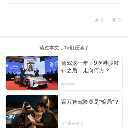
8
11
读过本文，Ta们还读了
智驾这一年：9次港股敲
钟之后，走向何方？
光锥智能
百万智驾险竟是“骗局”？
汽车商业评论