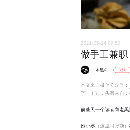
2021-05-14 09:50
做手工兼职
一本黑©
关注
本文来自微信公众号：
了！！》，头图来自：
前些天一个读者向老黑
她小姨
（这里叫张姨）