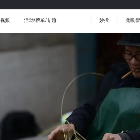
视频
活动/榜单/专题
妙投
虎嗅
商业消费
社会文化
金融财经
出海
界
视频精选
书影音
医疗
3C数码
观点