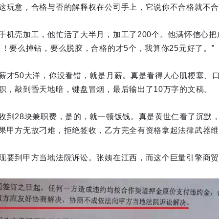
这玩意，合格与否的解释权在公司手上，它说你不合格就不合
手机壳加工，他忙活了大半月，加工了200个。他满怀信心把
了！要么掉钻，要么脱胶，合格的才5个，我算你25元好了。”
薪才50大洋，你没看错，就是月薪。真是看得人心肌梗塞、
职，敲到昏天地暗，键盘冒烟，最后输出了10万字的文稿。
收到28块兼职费，是的，就一顿饭钱。真是黄世仁看了沉默
果甲方无故刁难，拒绝签收，乙方完全有资格拿起法律武器维
现要到甲方当地法院诉讼。张姨在江西，而这个巨量引擎商贸