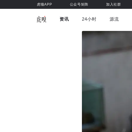
虎嗅APP
公众号矩阵
加入社群
资讯
24小时
源流
全部
前沿科技
车与出行
虎嗅视
游戏娱乐
健康