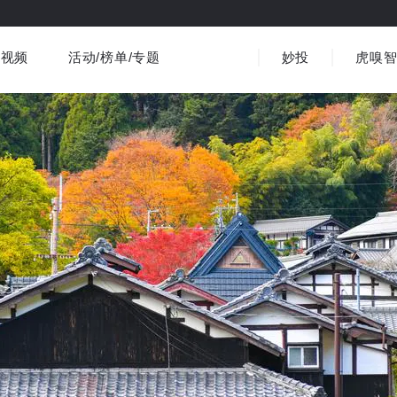
视频
活动/榜单/专题
妙投
虎嗅
商业消费
社会文化
金融财经
出海
界
视频精选
书影音
医疗
3C数码
观点