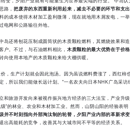
度的转变，夕阳产业就有可能重生为世界最尖端的行业。”中岛
思路，
把废弃的东西重新利用起来，减去不必要的环节和支出
料的成本使得木材加工盈利微薄，现在就地用木屑发电，一举
过电网和公路输往外地。
中岛还将刨花压制成圆筒状的木质颗粒燃料，其燃烧效果和造
客户。不过，与石油燃料相比，
木质颗粒的最大优势在于价格
转向使用本地产的木质颗粒来给大棚供暖。
涨价，生产计划就会因此泡汤。因为虽说燃料费涨了，西红柿
定，所以我们能做长远计划。”一名农夫向日本NHK广岛采访
立和旅游开发向来被视作振兴地方经济的三大法宝，产业升级似
低级”的林业、农业和木材加工业。然而，山阴山阳的经验表明
级并不时刻指向外部淘汰制的轮替，夕阳产业内部的革新求变
退出高能耗的竞争，改善其与大城市间不平等的经济关系。