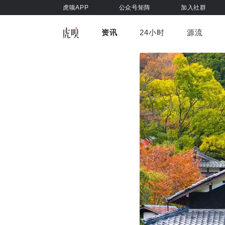
虎嗅APP
公众号矩阵
加入社群
资讯
24小时
源流
全部
前沿科技
车与出行
虎嗅视
游戏娱乐
健康