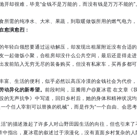
抛开却很难，毕竟“金钱不是万能的，而没有钱是万万不能的”
食所需的纯净水、大米、果蔬，到取暖做饭所用的燃气电力，
在愈演愈烈：
的年轻白领想要通过运动解压，却发现出租屋附近没有合适的
友一起做饭小聚，合租房却没什么公共空间，最后还是得走进
出发前陷入无穷无尽的装备购买，但没有私家车，买再多都可
丰富、生活的便利，似乎必然以高压冷漠的金钱社会为代价，
劳动异化的新希望。
前段时间，豆瓣用户@夏冰雹 在文章《
役的无声抗争》中写道，回归乡村后，她的身体和精神状况均
是一个任人宰割可以替换的机械”，而是作为“一个自由、会思考
生活”的描述激起了许多人对山野田园生活的向往，但也引来了
应文章中指出，夏冰雹的叙述过于浪漫化，没有直面乡村复杂的