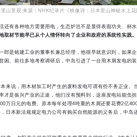
本里山景观 来源：NHK纪录片《映像诗：日本里山神秘水上花
活还有各种地方需要用电，生态炉岂不是显得表面功夫、杯水
地取材节能早已从个人情怀转向了企业和政府的系统性实践。
一郎是铭建工业的董事长兼总经理，他很早就意识到，如果企
贫困。前往多地考察调研后，中岛引进了一台用木屑发电的装
至日本来说，用木材加工时产生的废料发电可谓有些不务正业。
率才是振兴产业的正途，他们没有预料到，这座发电站能负担
00万日元的电费。原本每年处理4吨重的木屑还要花费2亿40
2年，日本新法规规定电力公司有购买自然能源的义务后，中岛还