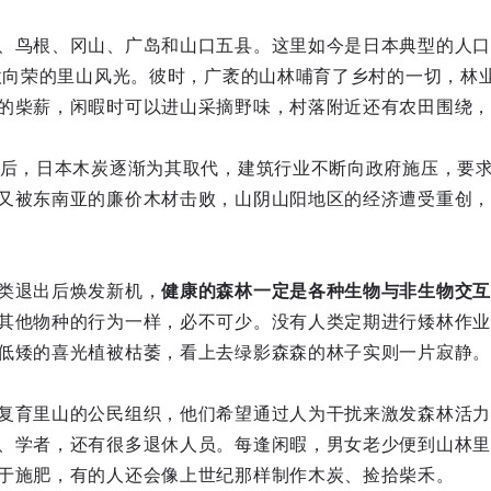
、鸟根、冈山、广岛和山口五县。这里如今是日本典型的人口
欣欣向荣的里山风光。彼时，广袤的山林哺育了乡村的一切，林
的柴薪，闲暇时可以进山采摘野味，村落附近还有农田围绕，
价后，日本木炭逐渐为其取代，建筑行业不断向政府施压，要
又被东南亚的廉价木材击败，山阴山阳地区的经济遭受重创，
类退出后焕发新机，
健康的森林一定是各种生物与非生物交互
其他物种的行为一样，必不可少。没有人类定期进行矮林作业
低矮的喜光植被枯萎，看上去绿影森森的林子实则一片寂静。
复育里山的公民组织，他们希望通过人为干扰来激发森林活力
、学者，还有很多退休人员。每逢闲暇，男女老少便到山林里
于施肥，有的人还会像上世纪那样制作木炭、捡拾柴禾。