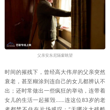
父亲安东尼隔窗眺望
时间的摧残下，曾经高大伟岸的父亲突然
衰老，甚至糊涂到连自己的女儿都辨认不
出；还时常做出一些疯狂的举动，连带着
女儿的生活一起摧毁……连这位83岁的老
者都禁不住在片场感叹：“天哪这太残酷