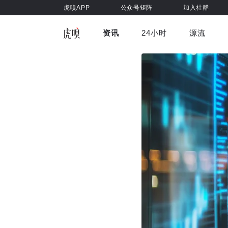
虎嗅APP
公众号矩阵
加入社群
资讯
24小时
源流
全部
前沿科技
车与出行
虎嗅视
游戏娱乐
健康