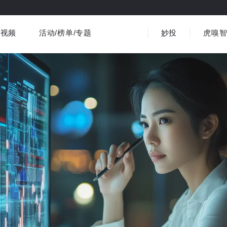
视频
活动/榜单/专题
妙投
虎嗅
商业消费
社会文化
金融财经
出海
界
视频精选
书影音
医疗
3C数码
观点