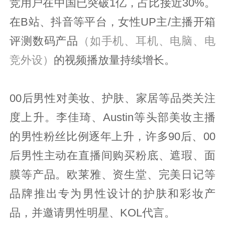
竞用户在中国已突破1亿，占比接近30%。
在B站、抖音等平台，女性UP主/主播开箱
评测数码产品
（如手机、耳机、电脑、电
竞外设）
的视频播放量持续增长。
00后男性对美妆、护肤、家居等品类关注
度上升。李佳琦、Austin等头部美妆主播
的男性粉丝比例逐年上升，许多90后、00
后男性主动在直播间购买粉底、遮瑕、面
膜等产品。欧莱雅、资生堂、完美日记等
品牌推出专为男性设计的护肤和彩妆产
品，并邀请男性明星、KOL代言。