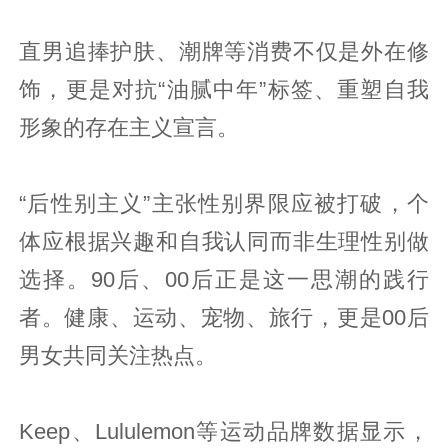
直男追捧护肤、潮牌等消费不仅是外在修
饰，更是对抗“油腻中年”标签、重塑自我
形象的存在主义宣言。
“后性别主义”主张性别界限应被打破，个
体应根据兴趣和自我认同而非生理性别做
选择。90后、00后正是这一思潮的践行
者。健康、运动、宠物、旅行，更是00后
男女共同关注热点。
Keep、Lululemon等运动品牌数据显示，