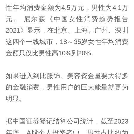
性年均消费金额为4.5万元，男性为4.1万
元。 尼尔森《中国女性消费趋势报告
2021》显示，在北京、上海、广州、深圳
这四个一线城市，18～35岁女性年均消费
金额只仅比男性高10%到20%。
如果进入到比服饰、美容资金量要大得多
的金融消费，男性用户的巨大能量就更为
明显。
据中国证券登记结算公司统计，截至2023
年底，A股个人投资者中，男性占比约为