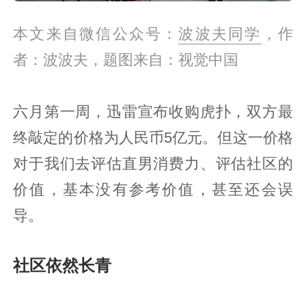
本文来自微信公众号：
波波夫同学
，作
者：波波夫，题图来自：视觉中国
六月第一周，迅雷宣布收购虎扑，双方最
终敲定的价格为人民币5亿元。但这一价格
对于我们去评估直男消费力、评估社区的
价值，基本没有参考价值，甚至还会误
导。
社区依然长青