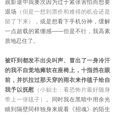
观影途中我屡次因为过于紧张害怕而想要
退场
（但是一想到票价和难得的机会还是
留了下来）
，或是想看下手机分神，缓解
一点超载的紧绷感——但是不行，我高素
质地忍住了。
被吓到都发不出尖叫声、冒出了一身冷汗
的我不自觉地瘫软在座椅上，十指挡在眼
前，
并扒拉过那天穿的雨衣来作毯子给自
我予以抚慰
（小贴士：看恐怖片最好随身
带上一张毯子）
。同时我在黑暗中用余光
瞄到隔壁同样独身来观看《招魂》的陌生