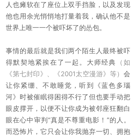
人也瘫软在了座位上双手挡脸，以及发现
他也用余光悄悄地打量着我，确认他不是
世界上唯一一个被吓坏了的怂包。
事情的最后就是我们两个陌生人最终被吓
得默契地紧挨在了一起。大师经典
（如
《第七封印》、《2001太空漫游》等）
会
让你紧绷、不敢睡觉，听到《蓝色多瑙
河》时被催眠得困得不行了但也要手动把
眼皮撑开，以便不让你成为被邻座狂翻白
眼在心中审判“真是不尊重电影！”的人。
而恐怖片，它只会让你我抛弃一切、拥抱