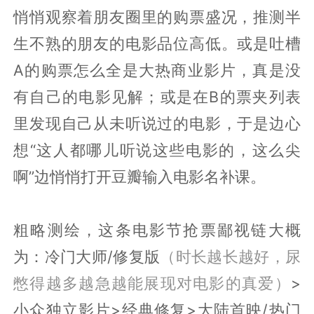
悄悄观察着朋友圈里的购票盛况，推测半
生不熟的朋友的电影品位高低。或是吐槽
A的购票怎么全是大热商业影片，真是没
有自己的电影见解；或是在B的票夹列表
里发现自己从未听说过的电影，于是边心
想“这人都哪儿听说这些电影的，这么尖
啊”边悄悄打开豆瓣输入电影名补课。
粗略测绘，这条电影节抢票鄙视链大概
为：冷门大师/修复版
（时长越长越好，尿
憋得越多越急越能展现对电影的真爱）
>
小众独立影片>经典修复>大陆首映/热门