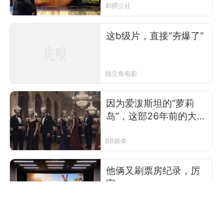
刺猬公社
这b级片，直接“夯爆了”
独立鱼电影
因为爱泼斯坦的“萝莉
岛”，这部26年前的大尺
度电影突然变得毛骨悚
然
BB姬©
他俩又刷票房纪录，厉
害
看电影杂志©