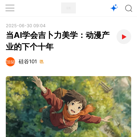
1X
APP
主页
2025-06-30 09:04
当AI学会吉卜力美学：动漫产
业的下个十年
硅谷101