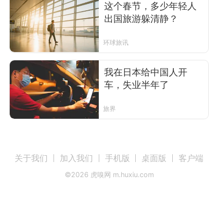
这个春节，多少年轻人
出国旅游躲清静？
环球旅讯
我在日本给中国人开
车，失业半年了
旅界
关于我们
加入我们
手机版
桌面版
客户端
©
2026
虎嗅网 m.huxiu.com