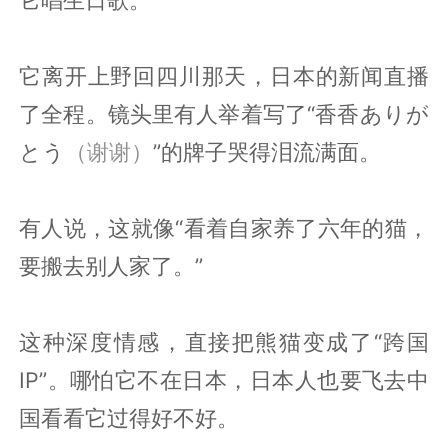
它离开上野回四川那天，日本的新闻直播
了全程。镜头里有人举着写了“香香ありが
とう
（谢谢）
”的牌子哭得泪流满面。
有人说，这就像“看着自家养了六年的猫，
要搬去别人家了。”
这种深度情感，直接把熊猫变成了“跨国
IP”。哪怕它不在日本，日本人也要飞去中
国看看它过得好不好。