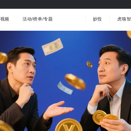
视频
活动/榜单/专题
妙投
虎嗅
商业消费
社会文化
金融财经
出海
界
视频精选
书影音
医疗
3C数码
观点