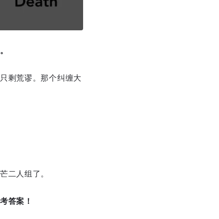
。
只剩荒谬。那个纠缠大
芒二人组了。
考答案！