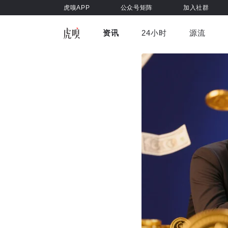
虎嗅APP
公众号矩阵
加入社群
资讯
24小时
源流
全部
前沿科技
车与出行
虎嗅视
游戏娱乐
健康