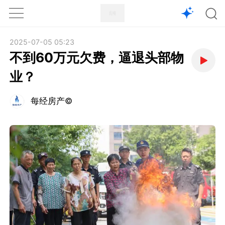
1X
APP
主页
2025-07-05 05:23
不到60万元欠费，逼退头部物
业？
每经房产©