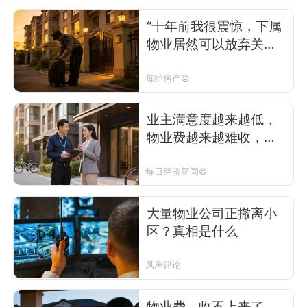
“十年前我很震惊，下属
物业居然可以放弃关联
地产企业的项目”
每经房产©
业主满意度越来越低，
物业费越来越难收，部
分物业公司收缴率不足
50%，为什么？
每日经济新闻©
大量物业公司正撤离小
区？真相是什么
风声评论
物业费，收不上来了