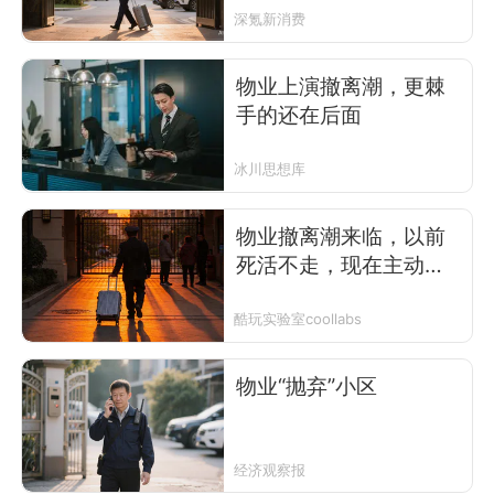
深氪新消费
物业上演撤离潮，更棘
手的还在后面
冰川思想库
物业撤离潮来临，以前
死活不走，现在主动逃
跑？
酷玩实验室coollabs
物业“抛弃”小区
经济观察报