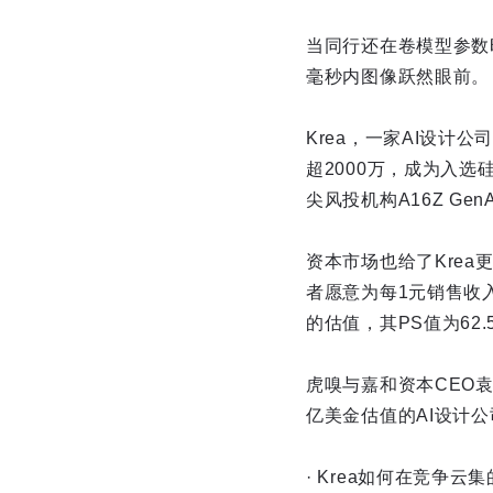
当同行还在卷模型参数时
毫秒内图像跃然眼前。
Krea，一家AI设计
超2000万，成为入选
尖风投机构A16Z Ge
资本市场也给了Krea
者愿意为每1元销售收入
的估值，其PS值为62.
虎嗅与嘉和资本CEO袁子
亿美金估值的AI设计
· Krea如何在竞争