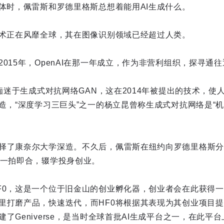
物体时，佩雷斯和罗德里格斯总想着能用AI生成什么。
技术正在风靡全球，其在图像识别领域已经超过人类。
015年，OpenAI在那一年成立，作为非营利组织，探寻通
痴迷于生成式对抗网络GAN，这在2014年被提出的技术，使
造，“深度学习三巨头”之一的杨立昆曾称生成式对抗网络是“机
择了康奈尔大学深造。不久后，佩雷斯在纽约向罗德里格斯分
后一拍即合，辍学投身创业。
F0，这是一个位于旧金山的创业孵化器，创业者会在此获得一
里打磨产品，快速迭代，而HF0将根据其表现为其创业项目提
了Geniverse，是当时全球首批AI生成平台之一，在此平