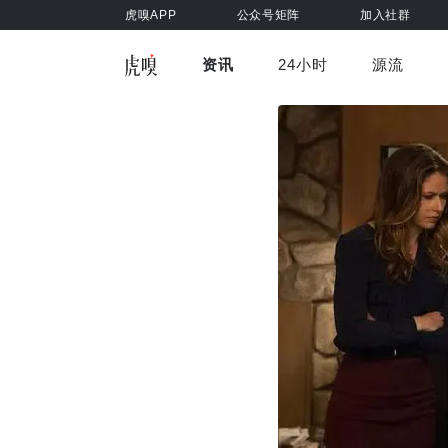
虎嗅APP
公众号矩阵
加入社群
资讯
24小时
源流
全部
前沿科技
车与出行
虎嗅视
游戏娱乐
健康