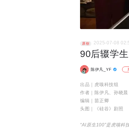
2025-07-08 02:
原创
90后辍学生
陈伊凡_YF
出品｜虎嗅科技组
作者｜陈伊凡、孙晓晨
编辑｜苗正卿
头图｜《硅谷》剧照
“AI原生100”是虎