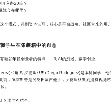
内收入翻20倍？
争和挑战会在哪里？
走通这个模式，得到资本认可，核心是平台战略、社区带来的用
两个辍学生在集装箱中的创意
带有硅谷年轻创业者的特点——对AI的痴迷、辍学创业。
r Perez)和迭戈·罗德里格斯(Diego Rodriguez)是本科
此前，佩雷斯曾是另类摇滚吉他手，罗德里格斯则拥有视觉艺
品位。
让艺术与AI结合。