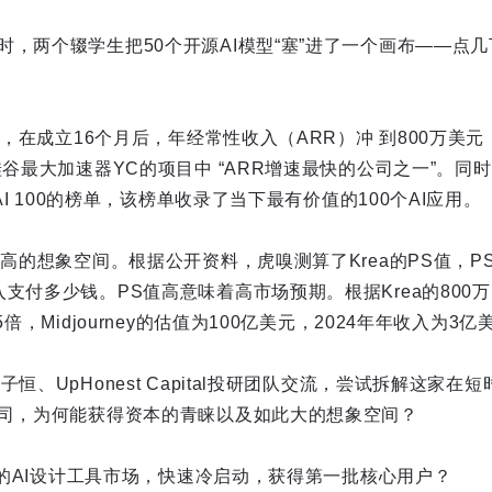
，两个辍学生把50个开源AI模型“塞”进了一个画布——点几
公司，在成立16个月后，年经常性收入（ARR）冲 到800万美
硅谷最大加速器YC的项目中 “ARR增速最快的公司之一”。同时
nAI 100的榜单，该榜单收录了当下最有价值的100个AI应用。
更高的想象空间。根据公开资料，虎嗅测算了Krea的PS值，
支付多少钱。PS值高意味着高市场预期。根据Krea的800
5倍，Midjourney的估值为100亿美元，2024年年收入为3亿
恒、UpHonest Capital投研团队交流，尝试拆解这家在
公司，为何能获得资本的青睐以及如此大的想象空间？
云集的AI设计工具市场，快速冷启动，获得第一批核心用户？