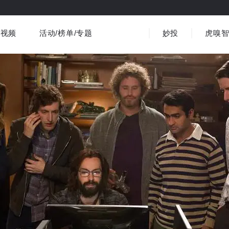
视频
活动/榜单/专题
妙投
虎嗅
商业消费
社会文化
金融财经
出海
界
视频精选
书影音
医疗
3C数码
观点