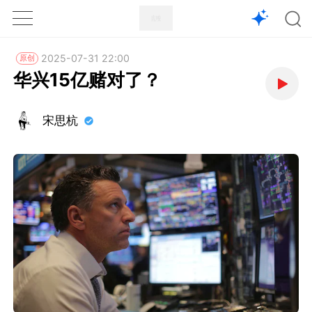
1X
APP
主页
2025-07-31 22:00
原创
华兴15亿赌对了？
宋思杭