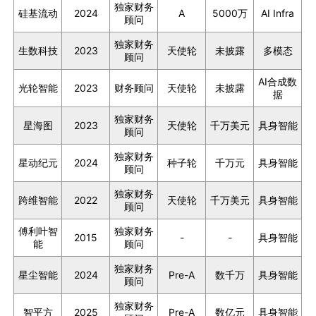
独家财务
硅基流动
2024
A
5000万
AI Infra
顾问
独家财务
生数科技
2023
天使轮
未披露
多模态
顾问
AI合成数
光轮智能
2023
财务顾问
天使轮
未披露
据
独家财务
星海图
2023
天使轮
千万美元
具身智能
顾问
独家财务
星动纪元
2024
种子轮
千万元
具身智能
顾问
独家财务
跨维智能
2022
天使轮
千万美元
具身智能
顾问
傅利叶智
独家财务
2015
-
-
具身智能
能
顾问
独家财务
星尘智能
2024
Pre-A
数千万
具身智能
顾问
独家财务
智平方
2025
Pre-A
数亿元
具身智能