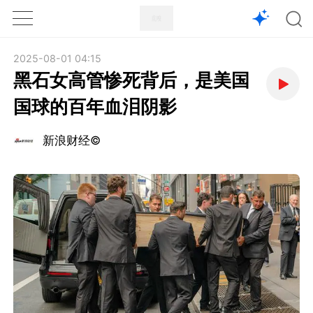
1X
APP
主页
2025-08-01 04:15
黑石女高管惨死背后，是美国
国球的百年血泪阴影
新浪财经©