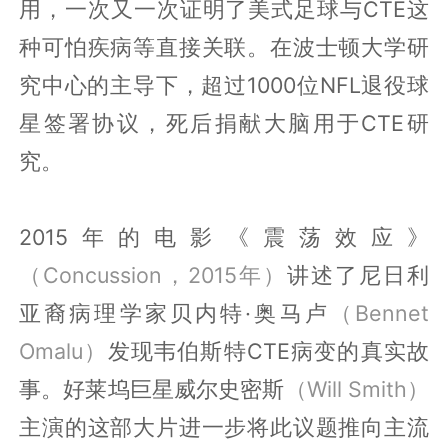
用，一次又一次证明了美式足球与CTE这
种可怕疾病等直接关联。在波士顿大学研
究中心的主导下，超过1000位NFL退役球
星签署协议，死后捐献大脑用于CTE研
究。
2015年的电影《震荡效应》
（Concussion，2015年）
讲述了尼日利
亚裔病理学家贝内特·奥马卢
（Bennet
Omalu）
发现韦伯斯特CTE病变的真实故
事。好莱坞巨星威尔史密斯
（Will Smith）
主演的这部大片进一步将此议题推向主流