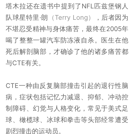
塔木拉还在遗书中提到了NFL匹兹堡钢人
队球星特里·朗
（Terry Long）
，后者因为
不堪忍受精神与身体痛苦，最终在2005年
喝了整整一罐汽车防冻液自杀。医生在他
死后解剖脑部，才确诊了他的诸多痛苦都
与CTE有关。
CTE一种由反复脑部撞击引起的退行性脑
病，症状包括记忆力减退、抑郁、冲动控
制障碍、幻觉与人格变化，常见于美式足
球、橄榄球、冰球和拳击等头部经常遭受
剧烈撞击的运动员。